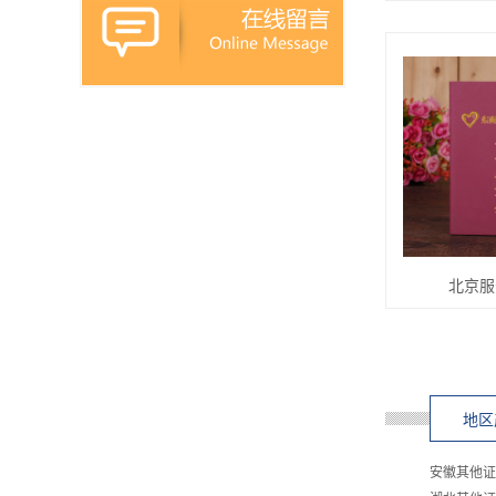
北京服
地区
安徽其他证