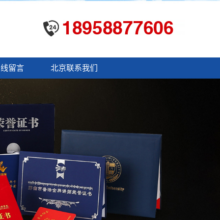
在线留言
北京联系我们