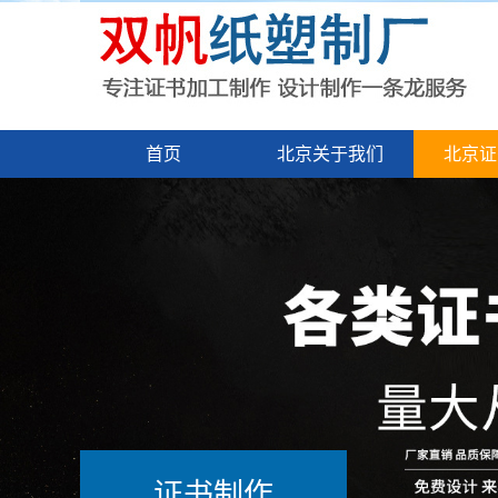
首页
北京关于我们
北京证
证书制作