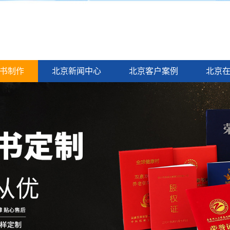
书制作
北京新闻中心
北京客户案例
北京